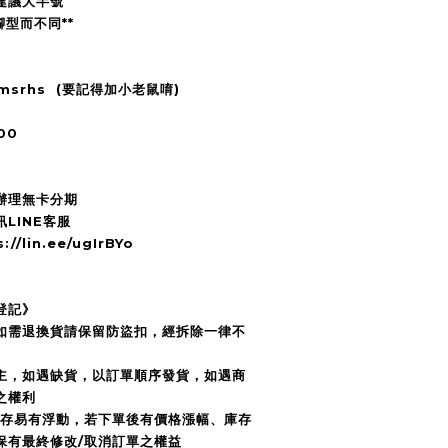
建議大半號
腳型而不同**
2msrhs (要記得加小老鼠唷)
00
辦理無卡分期
LINE客服
/lin.ee/ugIrBYo
登記》
，如需退換貨請保留防盜扣，經拆除一律不
為主，如遇缺貨，以訂單順序發貨，如遇商
之權利
庫存易有浮動，若下單後有價格漲幅、庫存
r保有最終修改/取消訂單之權益