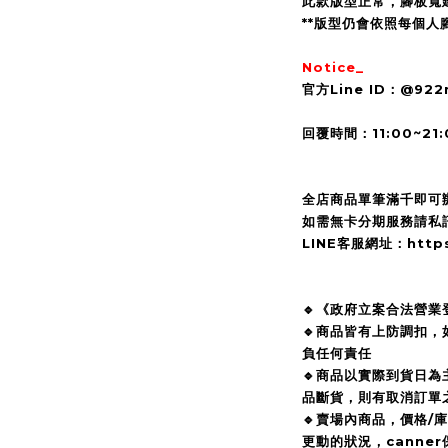
此款版型正常，腳板寬
**版型仍會依照每個人
Notice_
官方Line ID：@92
回覆時間：11:00~21:
全店商品單筆滿千即可
如需無卡分期服務請私訊
LINE客服網址：https:/
🔹《政府立案合法營業
🔹商品皆有上防調扣
負任何責任
🔹商品以實際到貨日
品斷貨，則有取消訂單
🔹賣場內商品，價格/
更動的狀況，canne