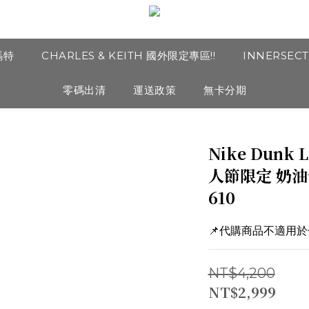
瑪特
CHARLES & KEITH 國外限定專區!!
INNERSEC
零碼出清
運送政策
無卡分期
Nike Dunk L
人節限定 奶油色
610
📌代購商品不適用
NT$4,200
NT$2,999