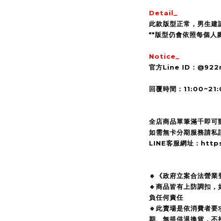
Detail_
此款版型正常，男生建
**版型仍會依照每個人
Notice_
官方Line ID：@92
回覆時間：11:00~21:
全店商品單筆滿千即可
如需無卡分期服務請私訊
LINE客服網址：https:/
🔹《政府立案合法營業
🔹商品皆有上防調扣
負任何責任
🔹此賣場是依消費者
期、無提供退換貨，不