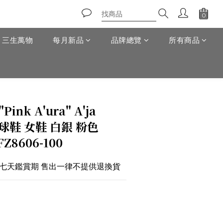
T 三生萬物
每月新品
品牌總覽
所有商品
Pink A'ura" A'ja
 籃球鞋 女鞋 白銀 粉色
FZ8606-100
於七天鑑賞期 售出一律不提供退換貨