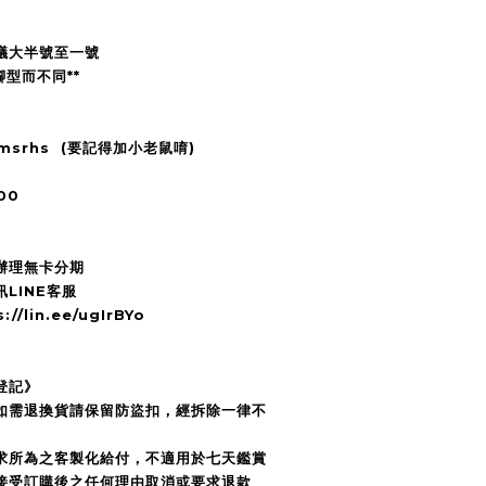
議大半號至一號
腳型而不同**
2msrhs (要記得加小老鼠唷)
00
辦理無卡分期
LINE客服
/lin.ee/ugIrBYo
登記》
，如需退換貨請保留防盜扣，經拆除一律不
要求所為之客製化給付，不適用於七天鑑賞
接受訂購後之任何理由取消或要求退款