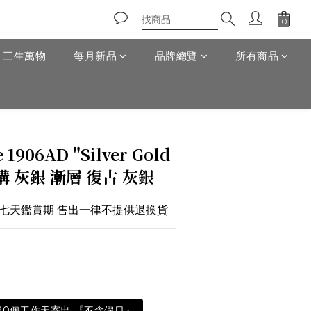
T 三生萬物
每月新品
品牌總覽
所有商品
立即購買
 1906AD "Silver Gold
 解構 灰銀 漸層 復古 灰銀
於七天鑑賞期 售出一律不提供退換貨
-20個工作天寄出 『不含假日』