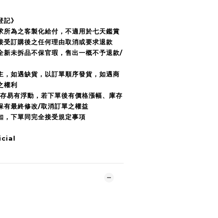
登記》
要求所為之客製化給付，不適用於七天鑑賞
接受訂購後之任何理由取消或要求退款
全新未拆品不保官瑕，售出一概不予退款/
為主，如遇缺貨，以訂單順序發貨，如遇商
之權利
庫存易有浮動，若下單後有價格漲幅、庫存
r保有最終修改/取消訂單之權益
須知，下單同完全接受規定事項
cial