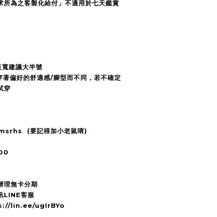
求所為之客製化給付」不適用於七天鑑賞
板寬建議大半號
穿著偏好的舒適感/腳型而不同，若不確定
試穿
2msrhs (要記得加小老鼠唷)
00
辦理無卡分期
LINE客服
/lin.ee/ugIrBYo