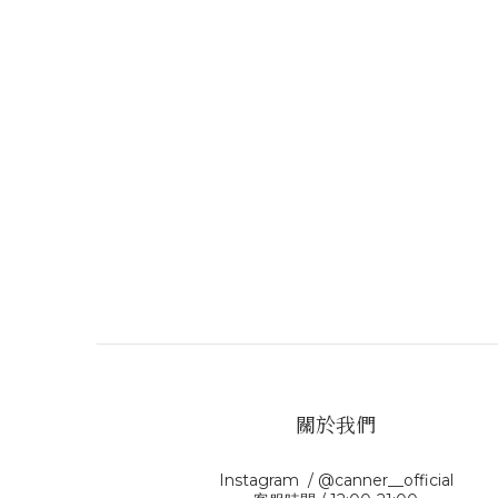
關於我們
Instagram / @canner__official