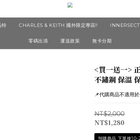
瑪特
CHARLES & KEITH 國外限定專區!!
INNERSEC
零碼出清
運送政策
無卡分期
<買一送一> 正
不鏽鋼 保溫 保
📌代購商品不適用
NT$2,000
NT$1,280
預購商品 下單後10