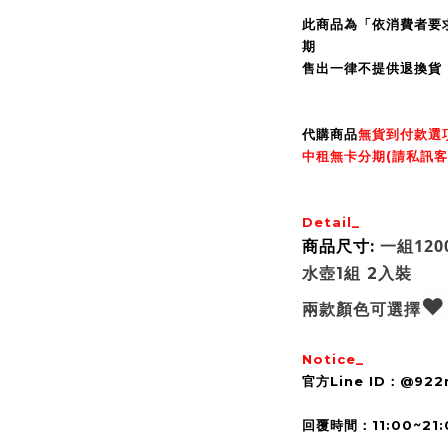
此商品為「依消費者要
期
售出一律不提供退換貨
代購商品
無貨到付款選
中租無卡分期(請私訊客
Detail_
一組
120
商品尺寸:
水壺1組 2入裝
❤
兩款顏色可選擇
Notice_
官方Line ID：@92
回覆時間：11:00~21: