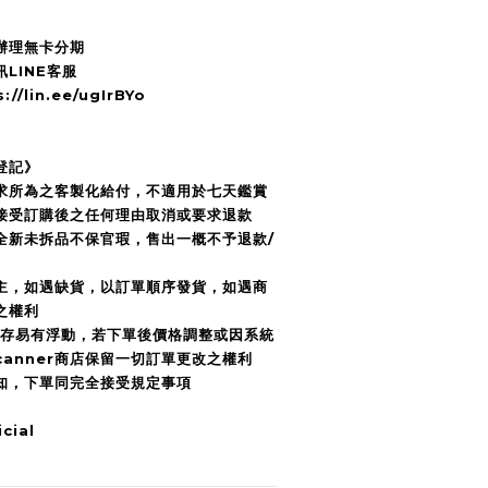
辦理無卡分期
LINE客服
/lin.ee/ugIrBYo
登記》
要求所為之客製化給付，不適用於七天鑑賞
接受訂購後之任何理由取消或要求退款
全新未拆品不保官瑕，售出一概不予退款/
為主，如遇缺貨，以訂單順序發貨，如遇商
之權利
庫存易有浮動，若下單後價格調整或因系統
anner商店保留一切訂單更改之權利
須知，下單同完全接受規定事項
cial