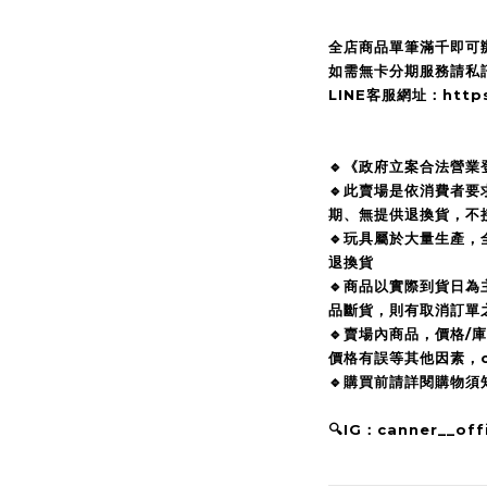
全店商品單筆滿千即可
如需無卡分期服務請私訊
LINE客服網址：https:/
🔹《政府立案合法營業
🔹此賣場是依消費者
期、無提供退換貨，不
🔹玩具屬於大量生產，
退換貨
🔹商品以實際到貨日
品斷貨，則有取消訂單
🔹賣場內商品，價格/
價格有誤等其他因素，c
🔹購買前請詳閱購物
🔍IG：canner__offi