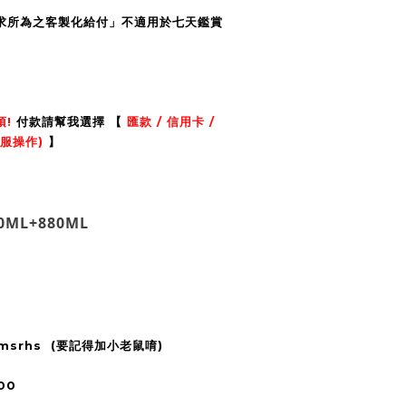
求所為之客製化給付」不適用於七天鑑賞
項!
付款請幫我選擇 【
匯款 / 信用卡 /
服操作)
】
0ML+
880ML
2msrhs (要記得加小老鼠唷)
00