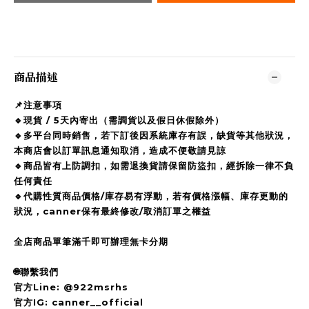
商品描述
📌注意事項
🔹現貨 / 5天內寄出（需調貨以及假日休假除外）
🔹多平台同時銷售，若下訂後因系統庫存有誤，缺貨等其他狀況，
本商店會以訂單訊息通知取消，造成不便敬請見諒
🔹商品皆有上防調扣，如需退換貨請保留防盜扣，經拆除一律不負
任何責任
🔹代購性質商品價格/庫存易有浮動，若有價格漲幅、庫存更動的
狀況，canner保有最終修改/取消訂單之權益
全店商品單筆滿千即可辦理無卡分期
🌐聯繫我們
官方Line: @922msrhs
官方IG: canner__official