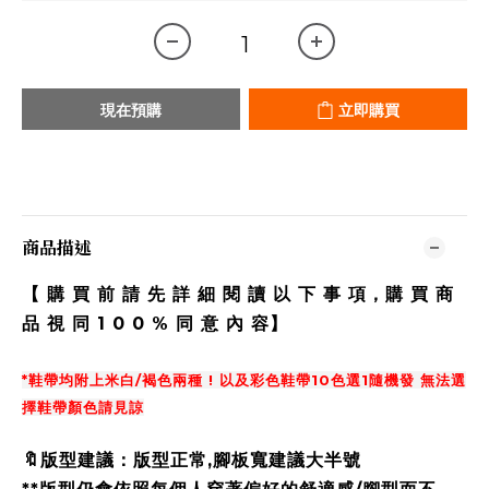
現在預購
立即購買
商品描述
【 購 買 前 請 先 詳 細 閱 讀 以 下 事 項，購 買 商
品 視 同 1 0 0 % 同 意 內 容】
*鞋帶均附上米白/褐色兩種 ! 以及彩色鞋帶10色選1隨機發 無法選
擇鞋帶顏色請見諒
🔖版型建議：版型正常,腳板寬建議大半號