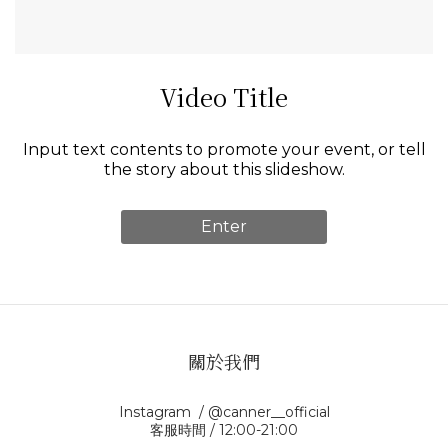
Video Title
Input text contents to promote your event, or tell
the story about this slideshow.
Enter
關於我們
Instagram / @canner__official
客服時間 / 12:00-21:00