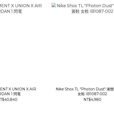
NT X UNION X AIR
Nike Shox TL "Photon Dust" 
RDAN 1 閃電
女鞋 IB1087-002
T$40,840
NT$4,980