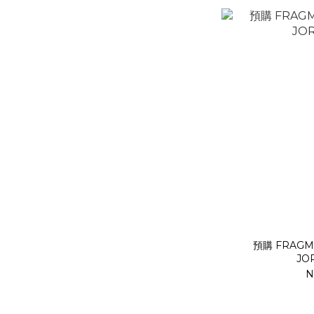
預購 FRAGME
JO
N