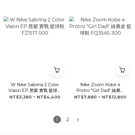
W Nike Sabrina 2 Color
Nike Zoom Kobe 4
Vision EP 黑紫 實戰 籃球鞋
Protro "Girl Dad" 綠麂皮
FZ1517-500
籃球鞋 FQ3545-300
NT$3,380 ~ NT$4,400
NT$7,880 ~ NT$12,800
1
2