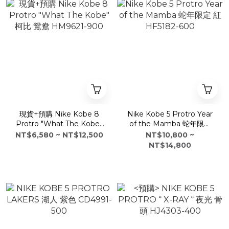
現貨+預購 Nike Kobe 8
Nike Kobe 5 Protro Year
Protro "What The Kobe"
of the Mamba 蛇年限定
柯比 鴛鴦 HM9621-900
紅 HF5182-600
NT$6,580 ~ NT$12,500
NT$10,800 ~
NT$14,800