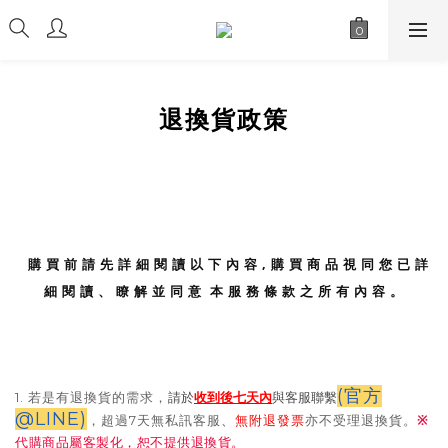
退換貨政策
購 買 前 請 先 詳 細 閱 讀 以 下 內 容 , 購 買 商 品 視 同
您 已 詳
細 閱 讀 、 瞭 解 並 同 意 本 服 務 條 款 之 所 有 內 容 。
(官方
請於
與客服聯繫
1.
若是有退換貨的需求，
收到後七天內
@LINE)
、
※
，超過7天無私訊客服
無附退發票
亦不受理退換貨。
代購商品屬客製化，恕不提供退換貨。