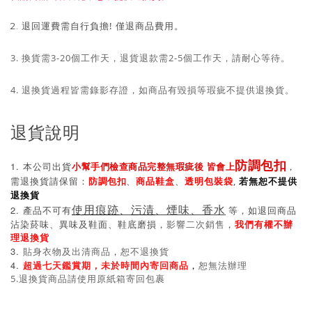
退回運費需自行負擔!
僅退商品費用。
2
.
3. 換貨需3-20個工作天，退貨退款需2-5個工作天，請耐心等待。
4. 退換貨過程皆需錄影存證，如商品有毀損等瑕疵不提供退換貨
。
退貨說明
防調包扣
1.
本公司出貨
，
小幫手們檢查商品完整無瑕疵後 皆會上
需退換貨請
保留：
、
商品鞋盒
、
透明包裝袋
,
若無恕不提供
防調包扣
退換貨
使用痕跡
、
污漬
、
2.
煙味、香水
產品不可有
，
如
退回商品
等
沾染菸味
、
異味
及鞋面
、鞋
底磨損
，
影響二次銷售
，
我們有權不辦
理退換貨
3.
貼身衣物及出清商品
，
恕不退換貨
4.
超過七天鑑賞期，未於時間內寄回商品
，
恕無法辦理
5.退換貨商品請使用原紙箱寄回包裹