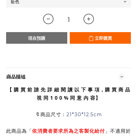
現在預購
立即購買
商品描述
【 購 買 前 請 先 詳 細 閱 讀 以 下 事 項，購 買 商 品
視 同 1 0 0 % 同 意 內 容】
🔖商品尺寸：
21*30*12.5cm
此商品為「
依消費者要求所為之客製化給付
」不適用於