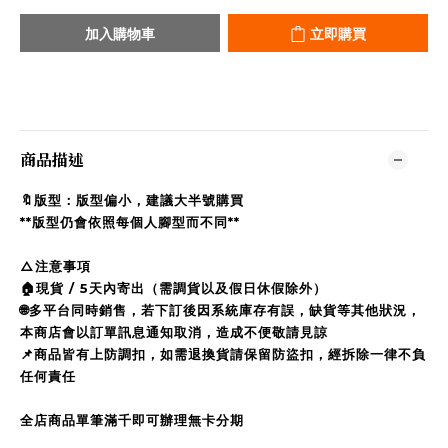
加入購物車
立即購買
商品描述
🔖版型：版型偏小，建議大半號購買
**版型仍會依照每個人腳型而不同**
△注意事項
🏠現貨 / 5天內寄出（需調貨以及假日休假除外）
🌐多平台同時銷售，若下訂後因系統庫存有誤，缺貨等其他狀況，
本商店會以訂單訊息通知取消，造成不便敬請見諒
📌商品皆有上防調扣，如需退換貨請保留防盜扣，經拆除一律不負
任何責任
全店商品單筆滿千即可辦理無卡分期