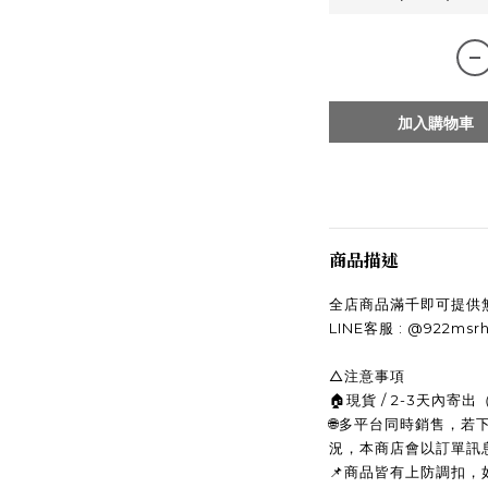
加入購物車
商品描述
全店商品滿千即可提供
LINE客服 : @922ms
△注意事項
🏠現貨 / 2-3天內
🌐多平台同時銷售，
況，本商店會以訂單訊
📌商品皆有上防調扣