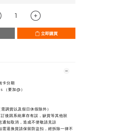
立即購買
無卡分期
rhs （要加@）
寄出（需調貨以及假日休假除外）
若下訂後因系統庫存有誤，缺貨等其他狀
息通知取消，造成不便敬請見諒
，如需退換貨請保留防盜扣，經拆除一律不