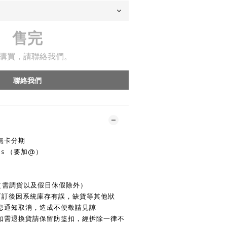
售完
購買，請聯絡我們。
聯絡我們
無卡分期
rhs （要加@）
寄出（需調貨以及假日休假除外）
若下訂後因系統庫存有誤，缺貨等其他狀
息通知取消，造成不便敬請見諒
，如需退換貨請保留防盜扣，經拆除一律不