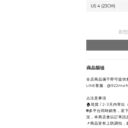
若想
商品描述
全店商品滿千即可提供
LINE客服 : @922ms
△注意事項
🏠現貨 / 2-3天內
🌐多平台同時銷售，
況，本商店會以訂單訊
📌商品皆有上防調扣