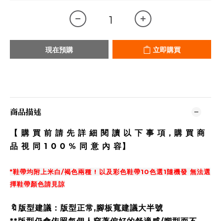
現在預購
立即購買
商品描述
【 購 買 前 請 先 詳 細 閱 讀 以 下 事 項，購 買 商
品 視 同 1 0 0 % 同 意 內 容】
*鞋帶均附上米白/褐色兩種 ! 以及彩色鞋帶10色選1隨機發 無法選
擇鞋帶顏色請見諒
🔖版型建議：版型正常,腳板寬建議大半號