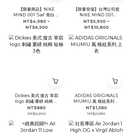
【限量商品】NIKE
【限量登場】台灣公司貨
MIND 001 'Sail' 骨白 科
NIKE MIND 001
技 休閒 拖鞋 HQ4309-
'Light Smoke Grey' 科
NT$4,980 ~
NT$5,900 ~
100 女鞋 REJUVEN8
技 拖鞋 HQ4307-003
NT$6,500
NT$10,800
Dickies 美式 復古 草寫
ADIDAS ORIGINALS
logo 刺繡 重磅 純棉 短
MIUMIU 風 格紋系列 上
袖 3色
衣
NT$880
NT$1,580
NT$2,200
NT$2,280