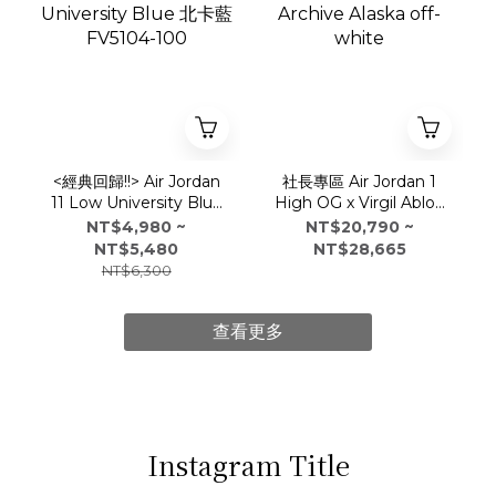
<經典回歸!!> Air Jordan
社長專區 Air Jordan 1
11 Low University Blue
High OG x Virgil Abloh
北卡藍 FV5104-100
Archive Alaska off-
NT$4,980 ~
NT$20,790 ~
white
NT$5,480
NT$28,665
NT$6,300
查看更多
Instagram Title