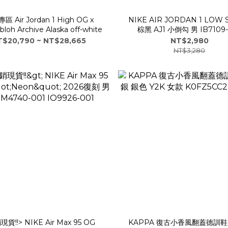
區 Air Jordan 1 High OG x
NIKE AIR JORDAN 1 LOW 
Abloh Archive Alaska off-white
棕黑 AJ1 小倒勾 男 IB7109-
T$20,790 ~ NT$28,665
NT$2,980
NT$3,280
貨!!> NIKE Air Max 95 OG
KAPPA 復古小香風翻蓋德訓鞋