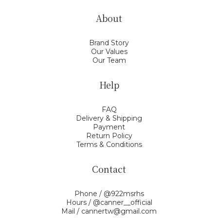
About
Brand Story
Our Values
Our Team
Help
FAQ
Delivery & Shipping
Payment
Return Policy
Terms & Conditions
Contact
Phone / @922msrhs
Hours / @canner__official
Mail / cannertw@gmail.com