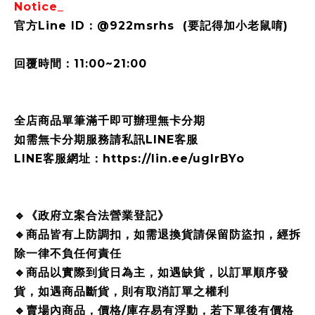
Notice_
官方Line ID：@922msrhs (要記得加小老鼠唷)
回覆時間：11:00~21:00
全店商品單筆滿千即可辦理無卡分期
如需無卡分期服務請私訊LINE客服
LINE客服網址：https://lin.ee/ugIrBYo
🔹《政府立案合法營業登記》
🔹商品皆有上防調扣，如需退換貨請保留防盜扣，經拆
除一律不負任何責任
🔹商品以實際到貨日為主，如遇缺貨，以訂單順序發
貨，如遇商品斷貨，則有取消訂單之權利
🔹賣場內商品，價格/庫存易有浮動，若下單後有價格