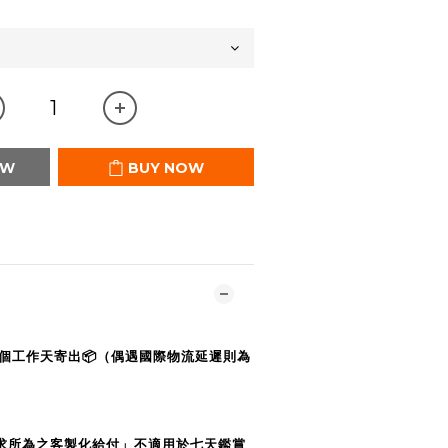
OW
BUY NOW
0個工作天寄出📦（偶遇國際物流延遲則為
求所為之客製化給付」不適用於七天鑑賞