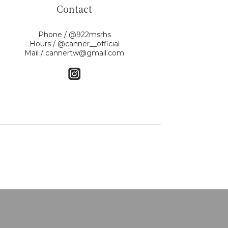
Contact
Phone / @922msrhs
Hours / @canner__official
Mail / cannertw@gmail.com