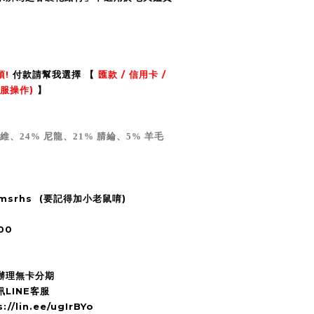
項!
付款請幫我選擇 【
匯款 / 信用卡 /
服操作)
】
維、24% 尼龍、21% 腈綸、5% 羊毛
2msrhs (要記得加小老鼠唷)
00
辦理無卡分期
LINE客服
/lin.ee/ugIrBYo