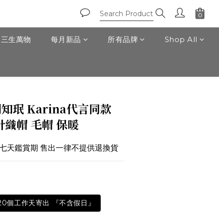
T 三生萬物
每月新品
所有品牌
Shop All
BUY NOW
知珉 Karina代言同款
針織帽 毛帽 保暖
於七天鑑賞期 售出一律不提供退換貨
-20個工作天寄出 『不含假日』