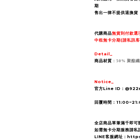
期
售出一律不提供退換貨
代購商品
無貨到付款選
中租無卡分期(請私訊客
Detail_
商品材質
：50% 聚酯纖
Notice_
官方Line ID：@92
回覆時間：11:00~21:
全店商品單筆滿千即可
如需無卡分期服務請私訊
LINE客服網址：https:/