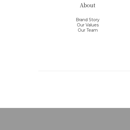
About
Brand Story
Our Values
Our Team