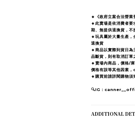
🔹《政府立案合法營業
🔹此賣場是依消費者
期、無提供退換貨，不
🔹玩具屬於大量生產，
退換貨
🔹商品以實際到貨日
品斷貨，則有取消訂單
🔹賣場內商品，價格/
價格有誤等其他因素，c
🔹購買前請詳閱購物
🔍IG：canner__offi
ADDITIONAL DET