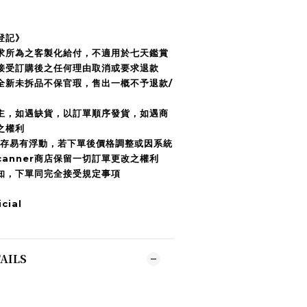
登記》
要求所為之客製化給付，不適用於七天鑑賞
接受訂購後之任何理由取消或要求退款
全新未拆品不保官瑕，售出一概不予退款/
為主，如遇缺貨，以訂單順序發貨，如遇商
之權利
庫存易有浮動，若下單後價格調整或因系統
anner商店保留一切訂單更改之權利
須知，下單同完全接受規定事項
cial
AILS