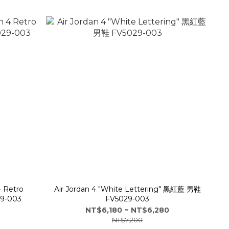
 Retro
Air Jordan 4 "White Lettering" 黑紅藍 男鞋
9-003
FV5029-003
NT$6,180 ~ NT$6,280
NT$7,200