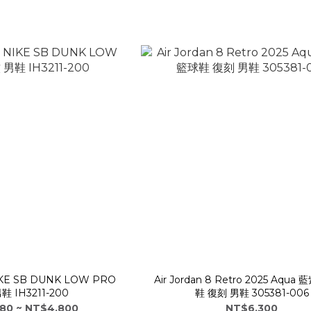
IKE SB DUNK LOW PRO
Air Jordan 8 Retro 2025 Aqua
鞋 IH3211-200
鞋 復刻 男鞋 305381-006
80 ~ NT$4,800
NT$6,300