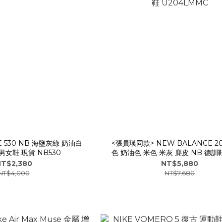
E 530 NB 海鹽灰綠 奶油白
<張員瑛同款> NEW BALANCE 2
男女鞋 現貨 NB530
色 奶油色 米色 米灰 麂皮 NB 德訓
U204LMMC
T$2,380
NT$5,880
NT$4,000
NT$7,680