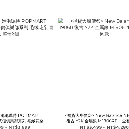
T 泡泡瑪特 POPMART
<補貨大甜價😍> New Balance NB
 悲傷俱樂部系列 毛絨花朵 盲
復古 Y2K 金屬銀 M1906REH 
盒 整盒6個
9 ~ NT$3,699
NT$3,499 ~ NT$4,280