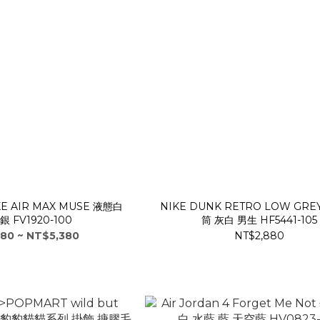
E AIR MAX MUSE 液態白
NIKE DUNK RETRO LOW GRE
 FV1920-100
筒 灰白 男生 HF5441-105
80 ~ NT$5,380
NT$2,880