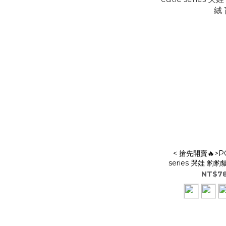
< 搶先開賣🔥>POP
series 哭娃 
NT$78