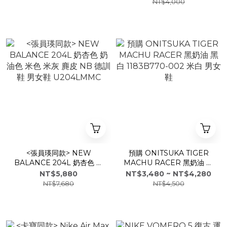
NT$4,000
<張員瑛同款> NEW
預購 ONITSUKA TIGER
BALANCE 204L 奶杏色 奶
MACHU RACER 黑奶油 黑
油色 米色 米灰 麂皮 NB 德
白 1183B770-002 米白 男
NT$5,880
NT$3,480 ~ NT$4,280
訓鞋 男女鞋 U204LMMC
女鞋
NT$7,680
NT$4,500