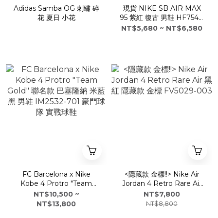
Adidas Samba OG 刺繡 碎
現貨 NIKE SB AIR MAX
花 夏日 小花
95 紫紅 復古 男鞋 HF7545-
100 粉紫 紫 黑白 白黑 米色
NT$5,680 ~ NT$6,580
漸層 雷電將軍
FC Barcelona x Nike
<隱藏款 金標!!> Nike Air
Kobe 4 Protro "Team
Jordan 4 Retro Rare Air
Gold" 聯名款 巴塞隆納 米藍
黑紅 隱藏款 金標 FV5029-
NT$10,500 ~
NT$7,800
黑 男鞋 IM2532-701 豪門球
003
NT$13,800
NT$8,800
隊 實戰球鞋