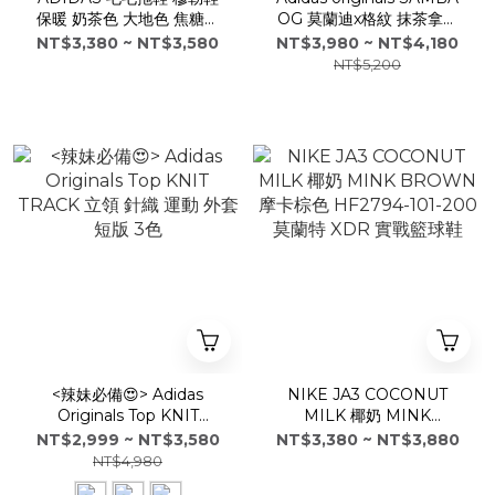
保暖 奶茶色 大地色 焦糖底
OG 莫蘭迪x格紋 抹茶拿鐵
麂皮 厚底 JR3732
德訓鞋 男女
NT$3,380 ~ NT$3,580
NT$3,980 ~ NT$4,180
NT$5,200
<辣妹必備😍> Adidas
NIKE JA3 COCONUT
Originals Top KNIT
MILK 椰奶 MINK
TRACK 立領 針織 運動 外套
BROWN 摩卡棕色
NT$2,999 ~ NT$3,580
NT$3,380 ~ NT$3,880
短版 3色
HF2794-101-200 莫蘭特
NT$4,980
XDR 實戰籃球鞋